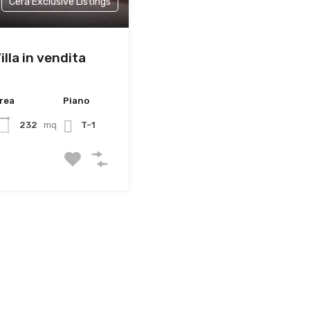
Cera Exclusive Listings
lla in vendita
rea
Piano
232
mq
T-1