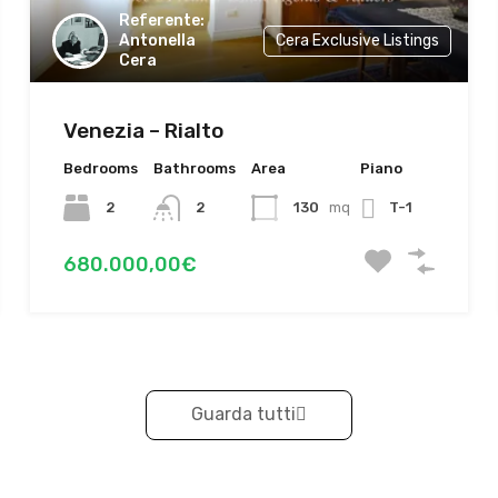
Antonella
Cera Exclusive Listings
Cera
Venezia – Rialto
Bedrooms
Bathrooms
Area
Piano
2
2
130
mq
T-1
680.000,00€
Guarda tutti