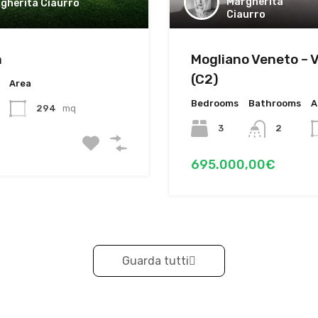
Margherita
gherita Ciaurro
Ciaurro
n
Mogliano Veneto – Vi
(C2)
Area
Bedrooms
Bathrooms
A
294
mq
3
2
695.000,00€
Guarda tutti