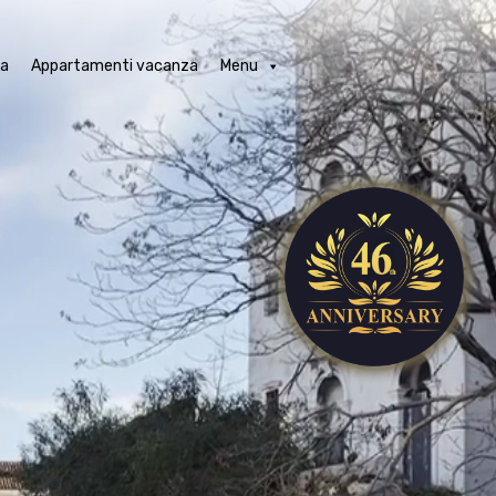
obili in locazione a Venezia
Appartamenti vacanza
Menu
ia
Appartamenti vacanza
Menu