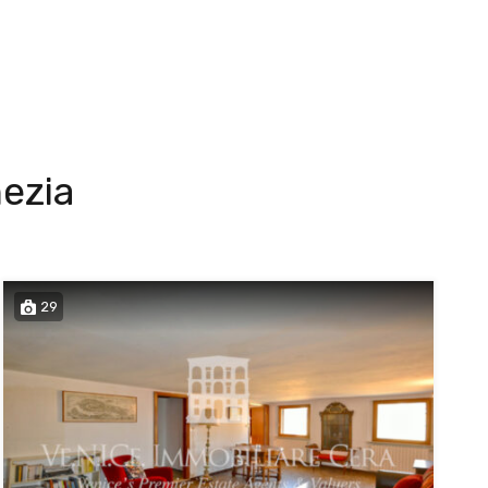
nezia
29